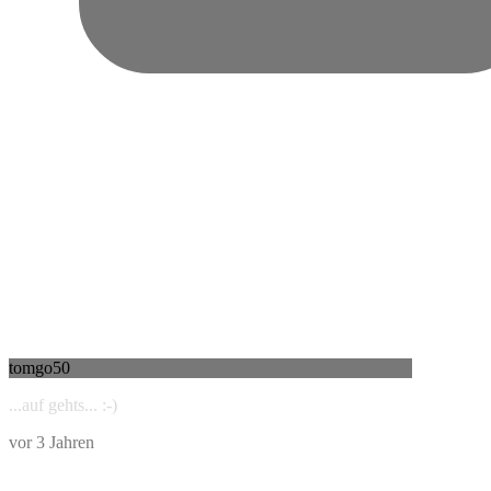
tomgo50
...auf gehts... :-)
vor 3 Jahren