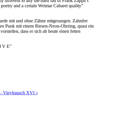
y different to any die-hard fan of Frank Zappa’s
poetry and a certain Weimar Cabaret quality”
 wurde mit und ohne Zähne mitgesungen. Zahnfee
en Punk mit einem Riesen-Neon-Ohrring, quasi ein
orstellen, dass er sich ab heute einen fetten
 V E"
 – Vinylrausch XVI »