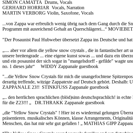
SIMON CAMATTA Drums, Vocals
GERHARD HORRIAR Vocals, Narration
MARTIN VERBORG Violin, Saxofone, Vocals
...von Zappa war erfreulich wenig übrig nach dem Gang durch die S
Programm mit ausreichend Gehalt an Querschlägerei...“ MOVIEBE
"Der Posaunist Paul Hubweber übersetzt Zappa ins Deutsche und hat 
„.... aber vor allem die yellow snow crystals , die in fantastischer ar
unsere breitengrade ... eine eigene kunst sowas ... und dazu ein über
und ein posaunist der sich sogar in "mangelsdorff - gefilde" wagte und
no. 1 dieses jahr“ WIDDY Zappanale guestbook
"...die Yellow Snow Crystals für mich die unangefochtene Spitzenposit
derartig treffende, witzige Zappatexte auf Deutsch gehört. 
ZAPPANALE 23!! STINKFUSS Zappanale guestbook
„.. den herrlichen sprachlichen (blöd)sinn deutschsprachlich! in e
für die Z23!!! „ DR.THRAKK Zappanale guestbook
„die "Yellow Snow Crystals" ! Hier ist es wiedermal gelungen Überra
präsentieren. musikalisches Können, klasse Arrangements, Originalit
Menschen, das hat mir sehr gut gefallen ! „ MATHIAS GIPP Zappan