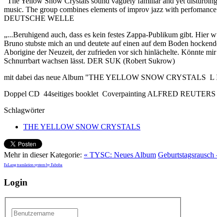
“The Yellow Snow Crystals sound vaguely familiar and yet disturbingl
music. The group combines elements of improv jazz with perfomance 
DEUTSCHE WELLE
„...Beruhigend auch, dass es kein festes Zappa-Publikum gibt. Hier
Bruno stubste mich an und deutete auf einen auf dem Boden hockend
Aborigine der Neuzeit, der zufrieden vor sich hinlächelte. Könnte mir v
Schnurrbart wachsen lässt. DER SUK (Robert Sukrow)
mit dabei das neue Album "THE YELLOW SNOW CRYSTALS L I
Doppel CD 44seitiges booklet Coverpainting ALFRED REUTERS
Schlagwörter
THE YELLOW SNOW CRYSTALS
Mehr in dieser Kategorie:
« TYSC: Neues Album
Geburtstagsrausch
FaLang translation system by Faboba
Login