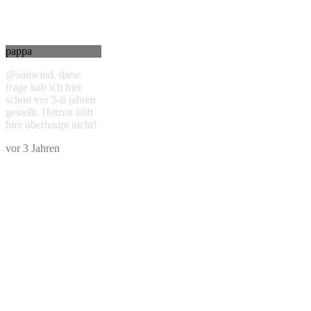
pappa
@südwind. diese
frage hab ich hier
schon vor 5-6 jahren
gestellt. Hetzen hilft
hier überhaupt nicht!
vor 3 Jahren