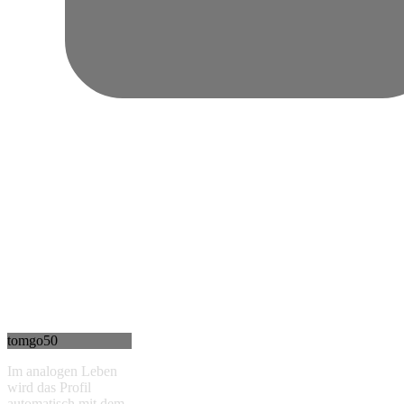
tomgo50
Im analogen Leben
wird das Profil
automatisch mit dem