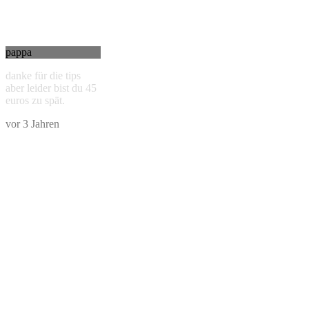
pappa
danke für die tips
aber leider bist du 45
euros zu spät.
vor 3 Jahren