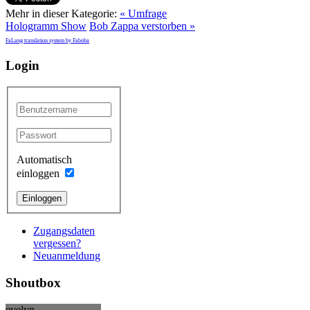
Mehr in dieser Kategorie:
« Umfrage
Hologramm Show
Bob Zappa verstorben »
FaLang translation system by Faboba
Login
Automatisch
einloggen
Einloggen
Zugangsdaten
vergessen?
Neuanmeldung
Shoutbox
evelyn