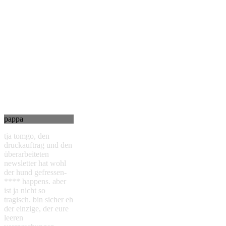
pappa
tja tomgo, den
druckauftrag und den
überarbeiteten
newsletter hat wohl
der hund gefressen-
**** happens. aber
ist ja nicht so
tragisch. bin sicher eh
der einzige, der eure
leeren