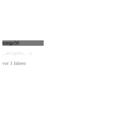
tomgo50
...auf gehts... :-)
vor 3 Jahren