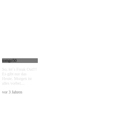
tomgo50
So, let`s Freak Out!!!
Es gibt nur das
Heute. Morgen ist
alles vorbei....
vor 3 Jahren