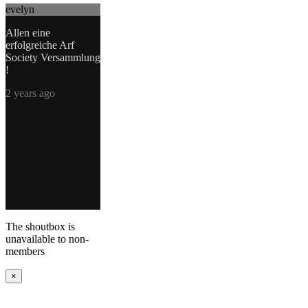
evelyn
Allen eine
erfolgreiche Arf
Society Versammlung
!
2 years ago
The shoutbox is
unavailable to non-
members
×