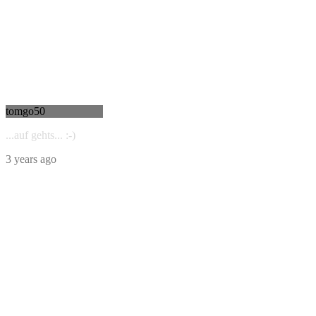
tomgo50
...auf gehts... :-)
3 years ago