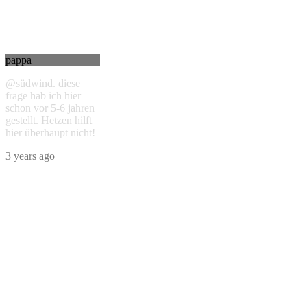
pappa
@südwind. diese
frage hab ich hier
schon vor 5-6 jahren
gestellt. Hetzen hilft
hier überhaupt nicht!
3 years ago