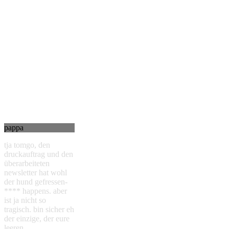
pappa
tja tomgo, den
druckauftrag und den
überarbeiteten
newsletter hat wohl
der hund gefressen-
**** happens. aber
ist ja nicht so
tragisch. bin sicher eh
der einzige, der eure
leeren