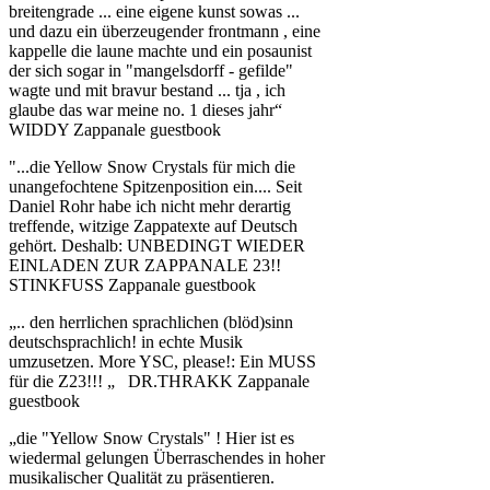
breitengrade ... eine eigene kunst sowas ...
und dazu ein überzeugender frontmann , eine
kappelle die laune machte und ein posaunist
der sich sogar in "mangelsdorff - gefilde"
wagte und mit bravur bestand ... tja , ich
glaube das war meine no. 1 dieses jahr“
WIDDY Zappanale guestbook
"...die Yellow Snow Crystals für mich die
unangefochtene Spitzenposition ein.... Seit
Daniel Rohr habe ich nicht mehr derartig
treffende, witzige Zappatexte auf Deutsch
gehört. Deshalb: UNBEDINGT WIEDER
EINLADEN ZUR ZAPPANALE 23!!
STINKFUSS Zappanale guestbook
„.. den herrlichen sprachlichen (blöd)sinn
deutschsprachlich! in echte Musik
umzusetzen. More YSC, please!: Ein MUSS
für die Z23!!! „ DR.THRAKK Zappanale
guestbook
„die "Yellow Snow Crystals" ! Hier ist es
wiedermal gelungen Überraschendes in hoher
musikalischer Qualität zu präsentieren.