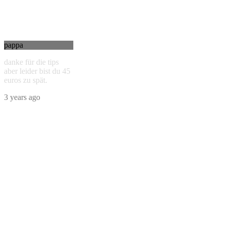
pappa
danke für die tips
aber leider bist du 45
euros zu spät.
3 years ago