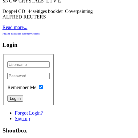
SNOW CRYSTALS L I V E"
Doppel CD 44seitiges booklet Coverpainting
ALFRED REUTERS
Read more...
FaLang translation system by Faboba
Login
Remember Me
Log in
Forgot Login?
Sign up
Shoutbox