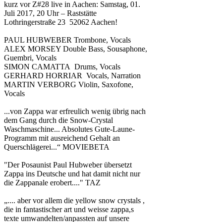
kurz vor Z#28 live in Aachen: Samstag, 01.
Juli 2017, 20 Uhr – Raststätte
Lothringerstraße 23 52062 Aachen!
PAUL HUBWEBER Trombone, Vocals
ALEX MORSEY Double Bass, Sousaphone,
Guembri, Vocals
SIMON CAMATTA Drums, Vocals
GERHARD HORRIAR Vocals, Narration
MARTIN VERBORG Violin, Saxofone,
Vocals
...von Zappa war erfreulich wenig übrig nach
dem Gang durch die Snow-Crystal
Waschmaschine... Absolutes Gute-Laune-
Programm mit ausreichend Gehalt an
Querschlägerei...“ MOVIEBETA
"Der Posaunist Paul Hubweber übersetzt
Zappa ins Deutsche und hat damit nicht nur
die Zappanale erobert...." TAZ
„.... aber vor allem die yellow snow crystals ,
die in fantastischer art und weisse zappa,s
texte umwandelten/anpassten auf unsere