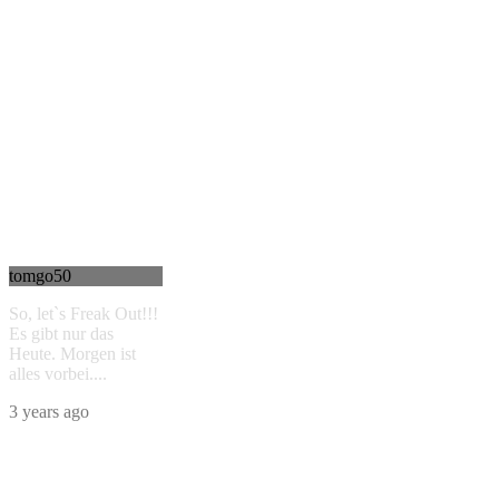
tomgo50
So, let`s Freak Out!!!
Es gibt nur das
Heute. Morgen ist
alles vorbei....
3 years ago