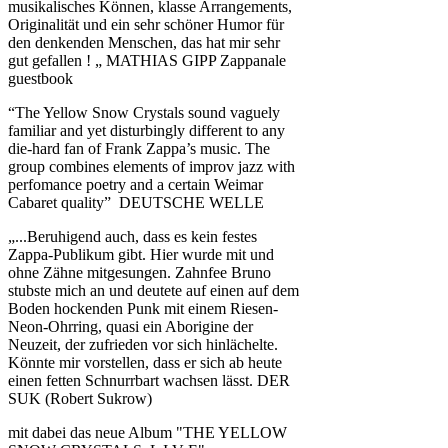
musikalisches Können, klasse Arrangements,
Originalität und ein sehr schöner Humor für
den denkenden Menschen, das hat mir sehr
gut gefallen ! „ MATHIAS GIPP Zappanale
guestbook
“The Yellow Snow Crystals sound vaguely
familiar and yet disturbingly different to any
die-hard fan of Frank Zappa’s music. The
group combines elements of improv jazz with
perfomance poetry and a certain Weimar
Cabaret quality” DEUTSCHE WELLE
„...Beruhigend auch, dass es kein festes
Zappa-Publikum gibt. Hier wurde mit und
ohne Zähne mitgesungen. Zahnfee Bruno
stubste mich an und deutete auf einen auf dem
Boden hockenden Punk mit einem Riesen-
Neon-Ohrring, quasi ein Aborigine der
Neuzeit, der zufrieden vor sich hinlächelte.
Könnte mir vorstellen, dass er sich ab heute
einen fetten Schnurrbart wachsen lässt. DER
SUK (Robert Sukrow)
mit dabei das neue Album "THE YELLOW